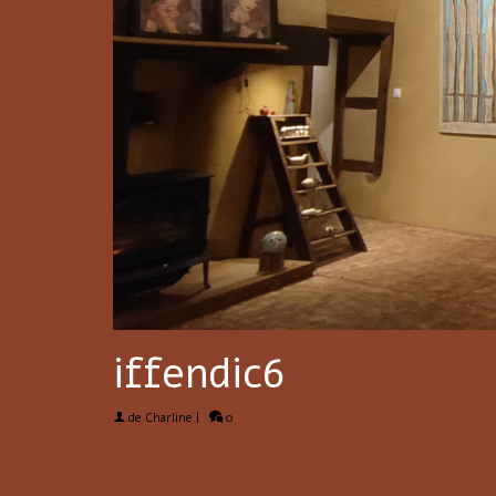
iffendic6
de
Charline
|
0